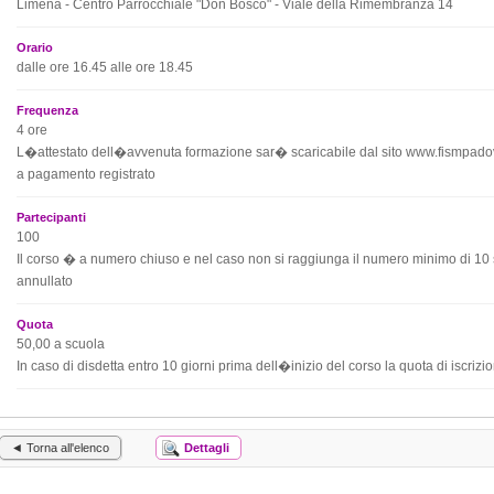
Limena - Centro Parrocchiale "Don Bosco" - Viale della Rimembranza 14
Orario
dalle ore 16.45 alle ore 18.45
Frequenza
4 ore
L�attestato dell�avvenuta formazione sar� scaricabile dal sito www.fismpadov
a pagamento registrato
Partecipanti
100
Il corso � a numero chiuso e nel caso non si raggiunga il numero minimo di 10
annullato
Quota
50,00 a scuola
In caso di disdetta entro 10 giorni prima dell�inizio del corso la quota di iscrizi
◄ Torna all'elenco
Dettagli