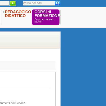
PEDAGOGICO
CORSI di
DIDATTICO
FORMAZIONE
Corsi per docenti,
scuole
ndamenti del Service