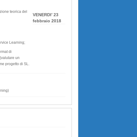
zione teorica del
VENERDI’ 23
febbraio 2018
ervice Learning;
ormat di
 (valutare un
me progetto di SL.
rning)