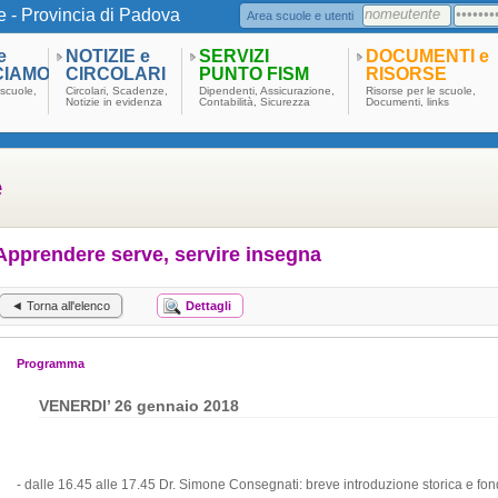
e - Provincia di Padova
Area scuole e utenti
e
NOTIZIE e
SERVIZI
DOCUMENTI e
CIAMO
CIRCOLARI
PUNTO FISM
RISORSE
scuole,
Circolari, Scadenze,
Dipendenti, Assicurazione,
Risorse per le scuole,
Notizie in evidenza
Contabilità, Sicurezza
Documenti, links
e
Apprendere serve, servire insegna
◄ Torna all'elenco
Dettagli
Programma
VENERDI’ 26 gennaio 2018
- dalle 16.45 alle 17.45 Dr. Simone Consegnati: breve introduzione storica e fo