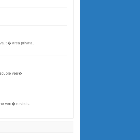
a.it � area privata,
 scuole verr�
one verr� restituita