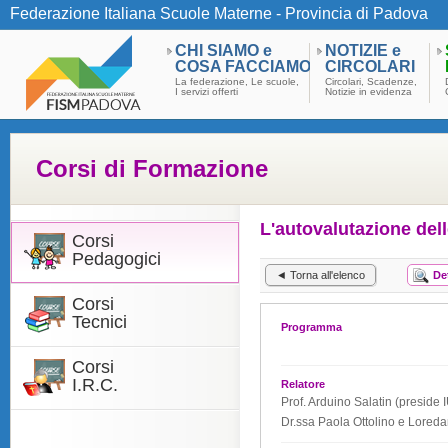
Federazione Italiana Scuole Materne - Provincia di Padova
CHI SIAMO e
NOTIZIE e
COSA FACCIAMO
CIRCOLARI
La federazione, Le scuole,
Circolari, Scadenze,
I servizi offerti
Notizie in evidenza
Corsi di Formazione
L'autovalutazione dell
Corsi
Pedagogici
◄ Torna all'elenco
De
Corsi
Tecnici
Programma
Corsi
I.R.C.
Relatore
Prof. Arduino Salatin (presid
Dr.ssa Paola Ottolino e Lored