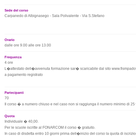
Sede del corso
Carpanedo di Albignasego - Sala Polivalente - Via S.Stefano
Orario
dalle ore 9.00 alle ore 13.00
Frequenza
4 ore
L�attestato dell�avvenuta formazione sar� scaricabile dal sito www.fismpadov
a pagamento registrato
Partecipanti
70
Il corso � a numero chiuso e nel caso non si raggiunga il numero minimo di 25
Quota
Individuale � 40,00.
Per le scuole iscritte al FONARCOM il corso � gratuito.
In caso di disdetta entro 10 giorni prima dell�inizio del corso la quota di iscrizi