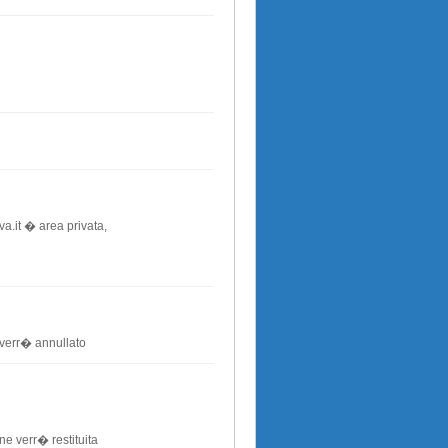
a.it � area privata,
 verr� annullato
one verr� restituita