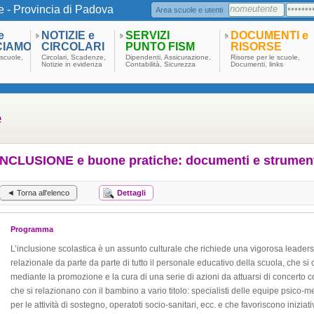
e - Provincia di Padova
Area scuole e utenti
e
NOTIZIE e
SERVIZI
DOCUMENTI e
CIAMO
CIRCOLARI
PUNTO FISM
RISORSE
scuole,
Circolari, Scadenze,
Dipendenti, Assicurazione,
Risorse per le scuole,
Notizie in evidenza
Contabilità, Sicurezza
Documenti, links
e
INCLUSIONE e buone pratiche: documenti e strume
◄ Torna all'elenco
Dettagli
Programma
L’inclusione scolastica è un assunto culturale che richiede una vigorosa leader
relazionale da parte da parte di tutto il personale educativo della scuola, che si
mediante la promozione e la cura di una serie di azioni da attuarsi di concerto co
che si relazionano con il bambino a vario titolo: specialisti delle equipe psico-
per le attività di sostegno, operatoti socio-sanitari, ecc. e che favoriscono iniziati