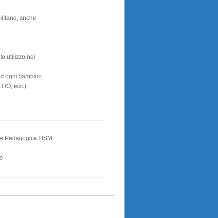
cilitano, anche
to utilizzo nei
 ad ogni bambino
GLHO, ecc.)
one Pedagogica FISM
to