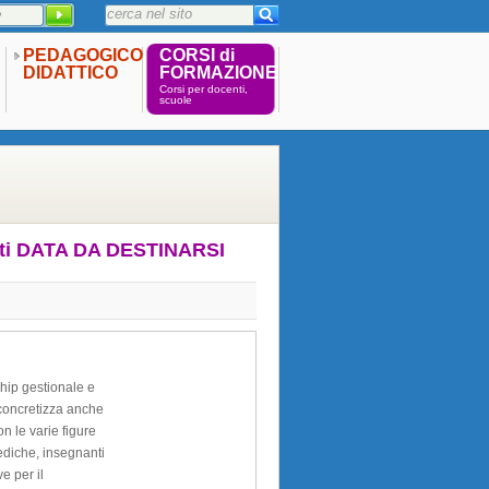
PEDAGOGICO
CORSI di
DIDATTICO
FORMAZIONE
Corsi per docenti,
scuole
nti DATA DA DESTINARSI
ship gestionale e
 concretizza anche
n le varie figure
mediche, insegnanti
ve per il