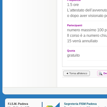
Frequenza
1.5 ore
L'attestato dell'avvenut
o dopo aver visionato pe
Partecipanti
numero massimo 100 pa
Il corso è a numero chi
15 verrà annullato
Quota
gratuito
◄ Torna all'elenco
De
F.I.S.M. Padova
Segreteria FISM Padova