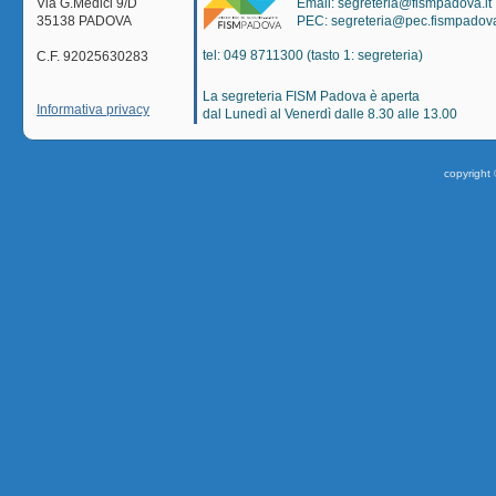
Via G.Medici 9/D
Email: segreteria@fismpadova.it
35138 PADOVA
PEC: segreteria@pec.fismpadova
tel: 049 8711300 (tasto 1: segreteria)
C.F. 92025630283
La segreteria FISM Padova è aperta
Informativa privacy
dal Lunedì al Venerdì dalle 8.30 alle 13.00
copyright