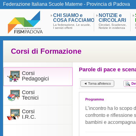
Federazione Italiana Scuole Materne - Provincia di Padova
CHI SIAMO e
NOTIZIE e
COSA FACCIAMO
CIRCOLARI
La federazione, Le scuole,
Circolari, Scadenze,
I servizi offerti
Notizie in evidenza
Corsi di Formazione
Parole di pace e scen
Corsi
Pedagogici
◄ Torna all'elenco
De
Corsi
Tecnici
Programma
L’incontro ha lo scopo d
Corsi
confronto e riflessione s
I.R.C.
bambini e accompagnare