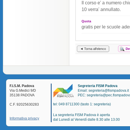
Il corso e' a numero ch
10 verra' annullato.
Quota
gratis per le scuole ad
◄ Torna all'elenco
De
F.I.S.M. Padova
Segreteria FISM Padova
Via G.Medici 9/D
Email: segreteria@fismpadova.it
35138 PADOVA
PEC: segreteria@pec.fismpadova
tel: 049 8711300 (tasto 1: segreteria)
C.F. 92025630283
La segreteria FISM Padova è aperta
Informativa privacy
dal Lunedì al Venerdì dalle 8.30 alle 13.00