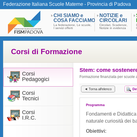
Federazione Italiana Scuole Materne - Provincia di Padova
CHI SIAMO e
NOTIZIE e
COSA FACCIAMO
CIRCOLARI
La federazione, Le scuole,
Circolari, Scadenze,
I servizi offerti
Notizie in evidenza
Corsi di Formazione
Stem: come sostenere
Corsi
Formazione finanziata per scuole
Pedagogici
◄ Torna all'elenco
De
Corsi
Tecnici
Programma
Corsi
Fondamenti e Didattica 
I.R.C.
naturale curiosità dei 
Obiettivi: