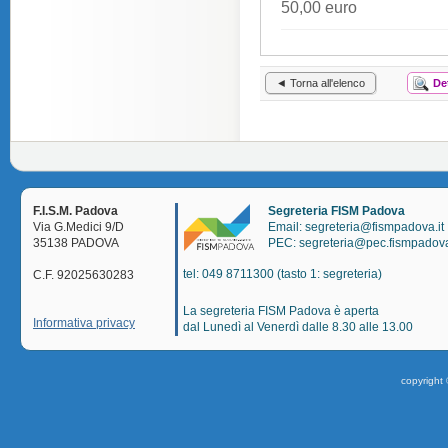
50,00 euro
◄ Torna all'elenco
De
F.I.S.M. Padova
Segreteria FISM Padova
Via G.Medici 9/D
Email: segreteria@fismpadova.it
35138 PADOVA
PEC: segreteria@pec.fismpadova
tel: 049 8711300 (tasto 1: segreteria)
C.F. 92025630283
La segreteria FISM Padova è aperta
Informativa privacy
dal Lunedì al Venerdì dalle 8.30 alle 13.00
copyright