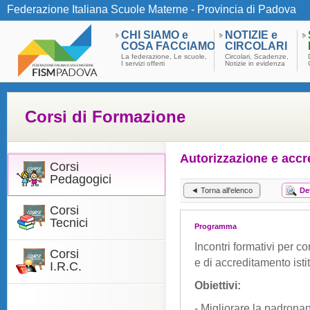
Federazione Italiana Scuole Materne - Provincia di Padova
CHI SIAMO e
NOTIZIE e
COSA FACCIAMO
CIRCOLARI
La federazione, Le scuole,
Circolari, Scadenze,
I servizi offerti
Notizie in evidenza
Corsi di Formazione
Autorizzazione e acc
Corsi
Pedagogici
◄ Torna all'elenco
De
Corsi
Tecnici
Programma
Incontri formativi per c
Corsi
e di accreditamento isti
I.R.C.
Obiettivi:
- Migliorare la padrona