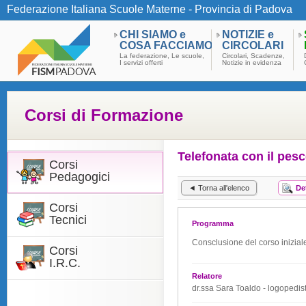
Federazione Italiana Scuole Materne - Provincia di Padova
CHI SIAMO e
NOTIZIE e
COSA FACCIAMO
CIRCOLARI
La federazione, Le scuole,
Circolari, Scadenze,
I servizi offerti
Notizie in evidenza
Corsi di Formazione
Telefonata con il pesc
Corsi
Pedagogici
◄ Torna all'elenco
De
Corsi
Tecnici
Programma
Consclusione del corso inizial
Corsi
I.R.C.
Relatore
dr.ssa Sara Toaldo - logopedis