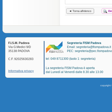
◄ Torna all'elenco
De
F.I.S.M. Padova
Segreteria FISM Padova
Via G.Medici 9/D
Email: segreteria@fismpadova.it
35138 PADOVA
PEC: segreteria@pec.fismpadova
tel: 049 8711300 (tasto 1: segreteria)
C.F. 92025630283
La segreteria FISM Padova è aperta
Informativa privacy
dal Lunedì al Venerdì dalle 8.30 alle 13.00
copyright