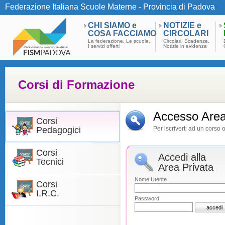
Federazione Italiana Scuole Materne - Provincia di Padova
CHI SIAMO e
NOTIZIE e
COSA FACCIAMO
CIRCOLARI
La federazione, Le scuole,
Circolari, Scadenze,
I servizi offerti
Notizie in evidenza
Corsi di Formazione
Accesso Area
Corsi
Pedagogici
Per iscriverti ad un corso 
Corsi
Accedi alla
Tecnici
Area Privata
Nome Utente
Corsi
I.R.C.
Password