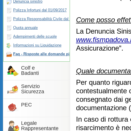
Denuncia sinistro
Polizza Infortuni dal 01/09/2017
Come posso effett
Polizza Responsabilità Civile dal 01/09/2017
Quota annuale
La Denuncia Sinis
Adempimenti delle scuole
www.fismpadova.i
Informazioni su Liquidazione
Assicurazione”.
Faq - Risposte alle domande più frequenti
Colf e
Quale documentazi
Badanti
Per quanto riguard
Servizio
contestualmente o 
Sicurezza
consegnato dai ge
PEC
documentazione (ce
In caso di rottura e
Legale
risarcimento è n
Rappresentante