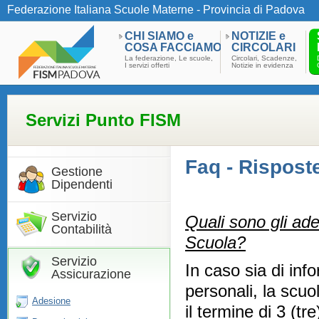
Federazione Italiana Scuole Materne - Provincia di Padova
CHI SIAMO e
NOTIZIE e
COSA FACCIAMO
CIRCOLARI
La federazione, Le scuole,
Circolari, Scadenze,
I servizi offerti
Notizie in evidenza
Servizi Punto FISM
Faq - Rispost
Gestione
Dipendenti
Servizio
Quali sono gli ade
Contabilità
Scuola?
Servizio
In caso sia di info
Assicurazione
personali, la scuo
Adesione
il termine di 3 (tr