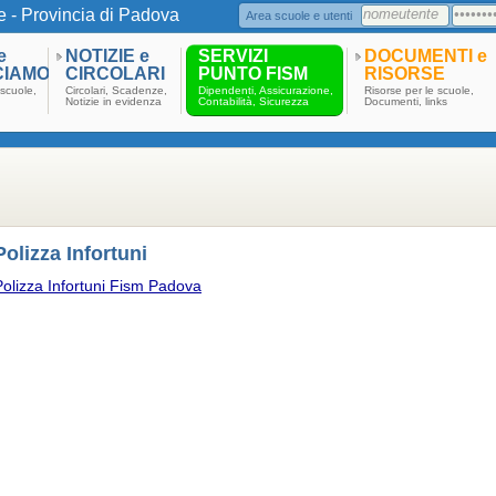
e - Provincia di Padova
Area scuole e utenti
e
NOTIZIE e
SERVIZI
DOCUMENTI e
CIAMO
CIRCOLARI
PUNTO FISM
RISORSE
scuole,
Circolari, Scadenze,
Dipendenti, Assicurazione,
Risorse per le scuole,
Notizie in evidenza
Contabilità, Sicurezza
Documenti, links
Polizza Infortuni
Polizza Infortuni Fism Padova