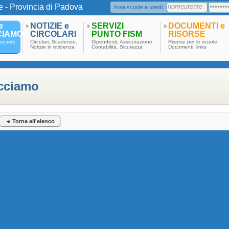
e - Provincia di Padova
Area scuole e utenti
e
NOTIZIE e
SERVIZI
DOCUMENTI e
CIAMO
CIRCOLARI
PUNTO FISM
RISORSE
scuole,
Circolari, Scadenze,
Dipendenti, Assicurazione,
Risorse per le scuole,
Notizie in evidenza
Contabilità, Sicurezza
Documenti, links
acciamo
◄ Torna all'elenco