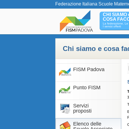
Federazione Italiana Scuole Matern
CHI SIAMO 
COSA FAC
La federazione, Le 
I servizi offerti
Chi siamo e cosa f
FISM Padova
Punto FISM
3
T
Servizi
proposti
Elenco delle