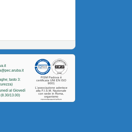
a.it
a@pec.aruba.it
FISM Padova è
aghe; tasto 3:
certificata UNI EN ISO
9001
icurezza)
L'associazione aderisce
Lunedì al Giovedì
alla F.I.S.M. Nazionale
con sede in Roma,
 (8.30/13.00)
organismo
rappresentativo
nazionale della
categoria.