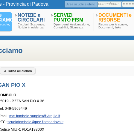
e - Provincia di Padova
Area scuole e utenti
e
NOTIZIE e
SERVIZI
DOCUMENTI e
CIAMO
CIRCOLARI
PUNTO FISM
RISORSE
scuole,
Circolari, Scadenze,
Dipendenti, Assicurazione,
Risorse per le scuole,
Notizie in evidenza
Contabilità, Sicurezza
Documenti, links
acciamo
◄ Torna all'elenco
SAN PIO X
TOMBOLO
5019 - P.ZZA SAN PIO X 36
el: 049-5969449
Email:
mat.tombolo.sanpiox@virgilio.it
PEC:
scuolatombolo@pec.fismpadova.it
Codice MIUR: PD1A19300X