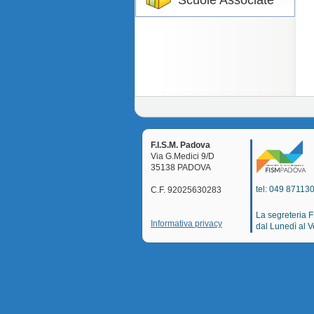
Scuole Associate
F.I.S.M. Padova
Via G.Medici 9/D
35138 PADOVA
tel: 049 871130
C.F. 92025630283
La segreteria 
Informativa privacy
dal Lunedì al V