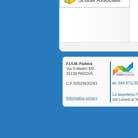
Scuole Associate
F.I.S.M. Padova
Via G.Medici 9/D
35138 PADOVA
tel: 049 871130
C.F. 92025630283
La segreteria 
Informativa privacy
dal Lunedì al V