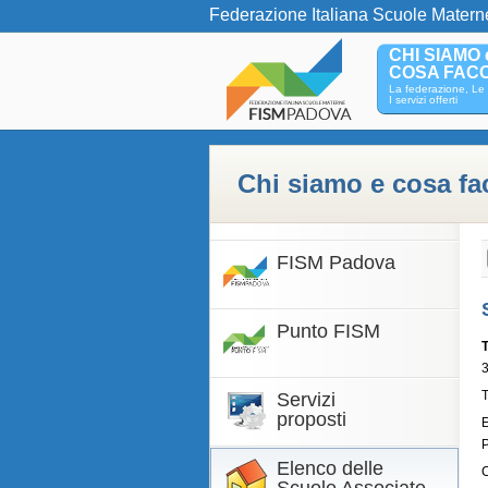
Federazione Italiana Scuole Matern
CHI SIAMO 
COSA FAC
La federazione, Le 
I servizi offerti
Chi siamo e cosa f
FISM Padova
Punto FISM
T
Servizi
proposti
Elenco delle