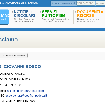
e - Provincia di Padova
Area scuole e utenti
e
NOTIZIE e
SERVIZI
DOCUMENTI e
CIAMO
CIRCOLARI
PUNTO FISM
RISORSE
scuole,
Circolari, Scadenze,
Dipendenti, Assicurazione,
Risorse per le scuole,
Notizie in evidenza
Contabilità, Sicurezza
Documenti, links
acciamo
◄ Torna all'elenco
S. GIOVANNI BOSCO
TOMBOLO
/ ONARA
35019 - VIA B.TRENTO 2
el: 049-5993168
Email:
scuolasgbonara@gmail.com
PEC:
scuolaonara@pec.fismpadova.it
Codice MIUR: PD1A19400Q