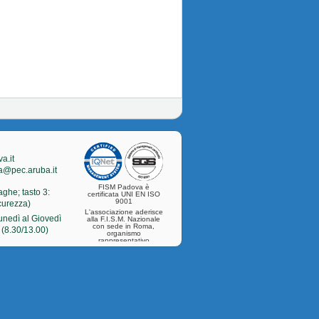
a.it
a@pec.aruba.it
FISM Padova è
aghe; tasto 3:
certificata UNI EN ISO
9001
icurezza)
L'associazione aderisce
Lunedì al Giovedì
alla F.I.S.M. Nazionale
con sede in Roma,
 (8.30/13.00)
organismo
rappresentativo
nazionale della
categoria.