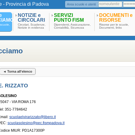
e - Provincia di Padova
Area scuole e utenti
e
NOTIZIE e
SERVIZI
DOCUMENTI e
CIAMO
CIRCOLARI
PUNTO FISM
RISORSE
scuole,
Circolari, Scadenze,
Dipendenti, Assicurazione,
Risorse per le scuole,
Notizie in evidenza
Contabilità, Sicurezza
Documenti, links
acciamo
◄ Torna all'elenco
E. RIZZATO
SOLESINO
35047 - VIA ROMA 176
el: 351-7784642
Email:
scuolaelvirarizzato@libero.it
PEC:
scuolasolesino@pec.fismpadova.it
Codice MIUR: PD1A17300P