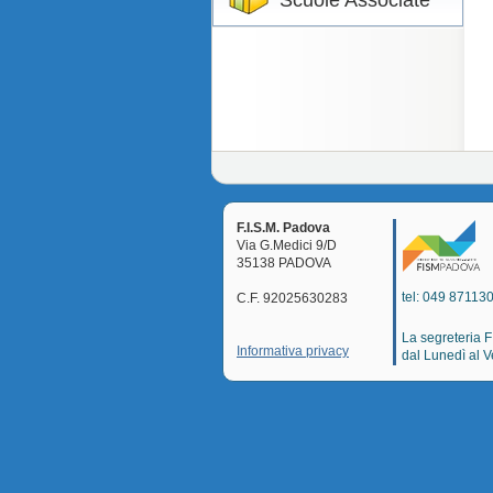
Scuole Associate
F.I.S.M. Padova
Via G.Medici 9/D
35138 PADOVA
tel: 049 871130
C.F. 92025630283
La segreteria 
Informativa privacy
dal Lunedì al V