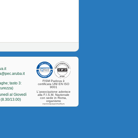
a.it
a@pec.aruba.it
FISM Padova è
aghe; tasto 3:
certificata UNI EN ISO
9001
icurezza)
L'associazione aderisce
Lunedì al Giovedì
alla F.I.S.M. Nazionale
con sede in Roma,
 (8.30/13.00)
organismo
rappresentativo
nazionale della
categoria.