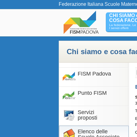
Federazione Italiana Scuole Matern
CHI SIAMO 
COSA FAC
La federazione, Le 
I servizi offerti
Chi siamo e cosa f
FISM Padova
Punto FISM
T
Servizi
proposti
Elenco delle