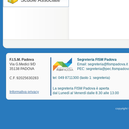
Scuole Associate
F.I.S.M. Padova
Segreteria FISM Padova
Via G.Medici 9/D
Email: segreteria@fismpadova.it
35138 PADOVA
PEC: segreteria@pec.fismpadova
tel: 049 8711300 (tasto 1: segreteria)
C.F. 92025630283
La segreteria FISM Padova è aperta
Informativa privacy
dal Lunedì al Venerdì dalle 8.30 alle 13.00
copyright