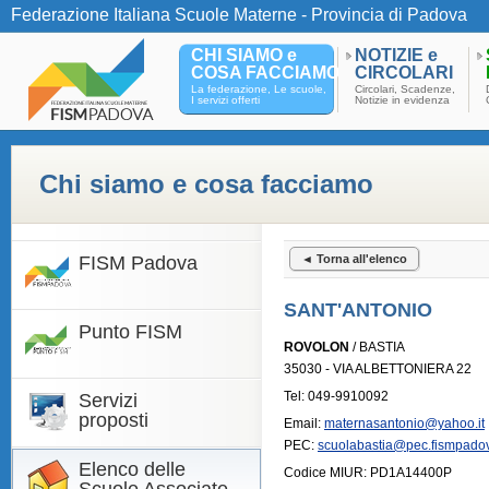
Federazione Italiana Scuole Materne - Provincia di Padova
CHI SIAMO e
NOTIZIE e
COSA FACCIAMO
CIRCOLARI
La federazione, Le scuole,
Circolari, Scadenze,
I servizi offerti
Notizie in evidenza
Chi siamo e cosa facciamo
FISM Padova
◄ Torna all'elenco
SANT'ANTONIO
Punto FISM
ROVOLON
/ BASTIA
35030 - VIA ALBETTONIERA 22
Tel: 049-9910092
Servizi
proposti
Email:
maternasantonio@yahoo.it
PEC:
scuolabastia@pec.fismpadov
Elenco delle
Codice MIUR: PD1A14400P