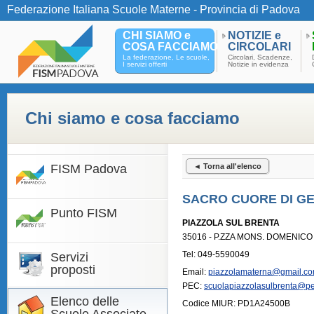
Federazione Italiana Scuole Materne - Provincia di Padova
CHI SIAMO e
NOTIZIE e
COSA FACCIAMO
CIRCOLARI
La federazione, Le scuole,
Circolari, Scadenze,
I servizi offerti
Notizie in evidenza
Chi siamo e cosa facciamo
FISM Padova
◄ Torna all'elenco
SACRO CUORE DI GE
Punto FISM
PIAZZOLA SUL BRENTA
35016 - P.ZZA MONS. DOMENICO
Tel: 049-5590049
Servizi
proposti
Email:
piazzolamaterna@gmail.c
PEC:
scuolapiazzolasulbrenta@pe
Elenco delle
Codice MIUR: PD1A24500B