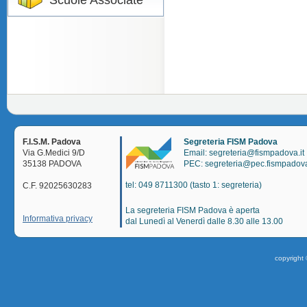
Scuole Associate
F.I.S.M. Padova
Segreteria FISM Padova
Via G.Medici 9/D
Email: segreteria@fismpadova.it
35138 PADOVA
PEC: segreteria@pec.fismpadova
tel: 049 8711300 (tasto 1: segreteria)
C.F. 92025630283
La segreteria FISM Padova è aperta
Informativa privacy
dal Lunedì al Venerdì dalle 8.30 alle 13.00
copyright