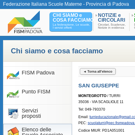
Federazione Italiana Scuole Materne - Provincia di Padova
CHI SIAMO e
NOTIZIE e
COSA FACCIAMO
CIRCOLARI
La federazione, Le scuole,
Circolari, Scadenze,
I servizi offerti
Notizie in evidenza
Chi siamo e cosa facciamo
FISM Padova
◄ Torna all'elenco
SAN GIUSEPPE
Punto FISM
MONTEGROTTO
/ TURRI
35036 - VIA SCAGLIOLE 11
Tel: 049-793370
Servizi
proposti
Email:
turrieducazionale@gmail.c
PEC:
scuolaturri@pec.fismpadova.
Elenco delle
Codice MIUR: PD1A051001