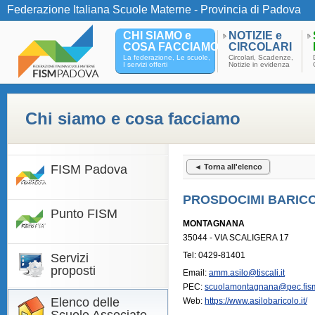
Federazione Italiana Scuole Materne - Provincia di Padova
CHI SIAMO e
NOTIZIE e
COSA FACCIAMO
CIRCOLARI
La federazione, Le scuole,
Circolari, Scadenze,
I servizi offerti
Notizie in evidenza
Chi siamo e cosa facciamo
FISM Padova
◄ Torna all'elenco
PROSDOCIMI BARIC
Punto FISM
MONTAGNANA
35044 - VIA SCALIGERA 17
Tel: 0429-81401
Servizi
proposti
Email:
amm.asilo@tiscali.it
PEC:
scuolamontagnana@pec.fism
Elenco delle
Web:
https://www.asilobaricolo.it/