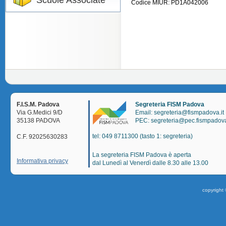
Scuole Associate
Codice MIUR: PD1A042006
F.I.S.M. Padova
Segreteria FISM Padova
Via G.Medici 9/D
Email: segreteria@fismpadova.it
35138 PADOVA
PEC: segreteria@pec.fismpadova
tel: 049 8711300 (tasto 1: segreteria)
C.F. 92025630283
La segreteria FISM Padova è aperta
Informativa privacy
dal Lunedì al Venerdì dalle 8.30 alle 13.00
copyright