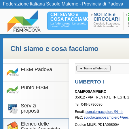
Federazione Italiana Scuole Materne - Provincia di Padova
CHI SIAMO e
NOTIZIE e
COSA FACCIAMO
CIRCOLARI
La federazione, Le scuole,
Circolari, Scadenze,
I servizi offerti
Notizie in evidenza
Chi siamo e cosa facciamo
FISM Padova
◄ Torna all'elenco
UMBERTO I
Punto FISM
CAMPOSAMPIERO
35012 - VIA TRENTO E TRIESTE 
Tel: 049-5790080
Servizi
proposti
Email:
scmaternacspiero@tin.it
PEC:
scuolacamposampiero@pec.f
Elenco delle
Codice MIUR: PD1A06800A