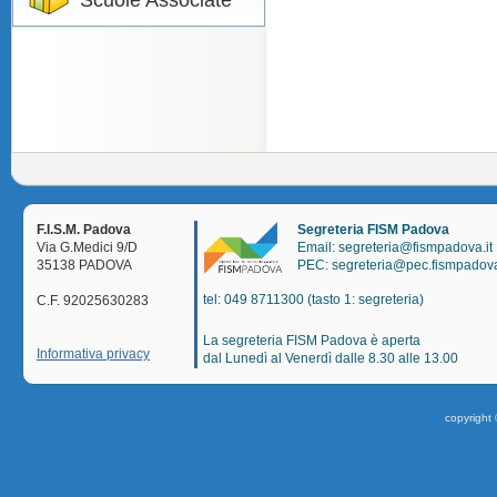
Scuole Associate
F.I.S.M. Padova
Segreteria FISM Padova
Via G.Medici 9/D
Email: segreteria@fismpadova.it
35138 PADOVA
PEC: segreteria@pec.fismpadova
tel: 049 8711300 (tasto 1: segreteria)
C.F. 92025630283
La segreteria FISM Padova è aperta
Informativa privacy
dal Lunedì al Venerdì dalle 8.30 alle 13.00
copyright