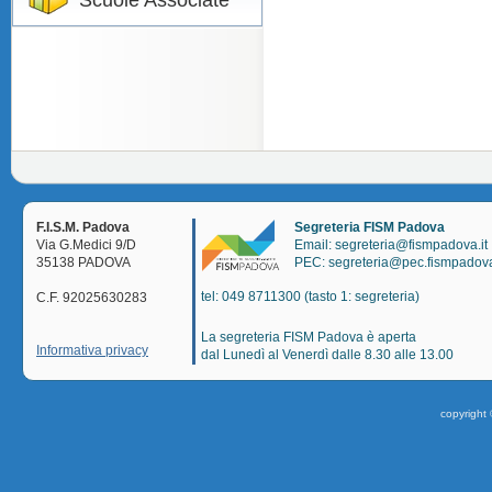
Scuole Associate
F.I.S.M. Padova
Segreteria FISM Padova
Via G.Medici 9/D
Email: segreteria@fismpadova.it
35138 PADOVA
PEC: segreteria@pec.fismpadova
tel: 049 8711300 (tasto 1: segreteria)
C.F. 92025630283
La segreteria FISM Padova è aperta
Informativa privacy
dal Lunedì al Venerdì dalle 8.30 alle 13.00
copyright