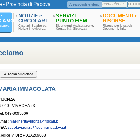
e - Provincia di Padova
Area scuole e utenti
e
NOTIZIE e
SERVIZI
DOCUMENTI e
CIAMO
CIRCOLARI
PUNTO FISM
RISORSE
scuole,
Circolari, Scadenze,
Dipendenti, Assicurazione,
Risorse per le scuole,
Notizie in evidenza
Contabilità, Sicurezza
Documenti, links
acciamo
◄ Torna all'elenco
MARIA IMMACOLATA
VIGONZA
35010 - VIA ROMA 53
el: 049-8095066
Email:
margheritavigonza@tiscali.it
PEC:
scuolavigonza@pec.fismpadova.it
Codice MIUR: PD1A209008