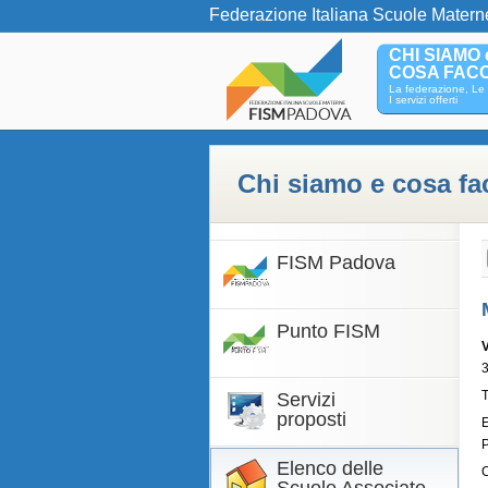
Federazione Italiana Scuole Matern
CHI SIAMO 
COSA FAC
La federazione, Le 
I servizi offerti
Chi siamo e cosa f
FISM Padova
Punto FISM
T
Servizi
proposti
Elenco delle