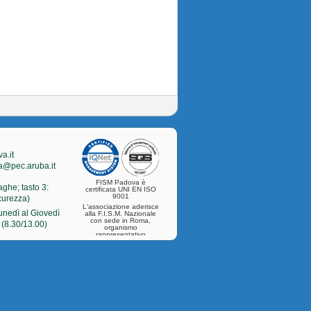
a.it
a@pec.aruba.it
FISM Padova è
aghe; tasto 3:
certificata UNI EN ISO
9001
icurezza)
L'associazione aderisce
Lunedì al Giovedì
alla F.I.S.M. Nazionale
con sede in Roma,
 (8.30/13.00)
organismo
rappresentativo
nazionale della
categoria.