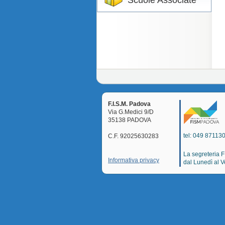
Scuole Associate
F.I.S.M. Padova
Via G.Medici 9/D
35138 PADOVA
tel: 049 871130
C.F. 92025630283
La segreteria 
Informativa privacy
dal Lunedì al V