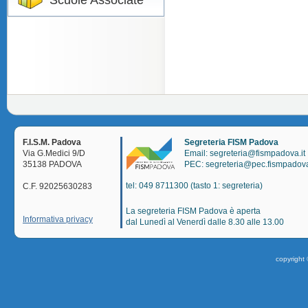
Scuole Associate
F.I.S.M. Padova
Segreteria FISM Padova
Via G.Medici 9/D
Email: segreteria@fismpadova.it
35138 PADOVA
PEC: segreteria@pec.fismpadova
tel: 049 8711300 (tasto 1: segreteria)
C.F. 92025630283
La segreteria FISM Padova è aperta
Informativa privacy
dal Lunedì al Venerdì dalle 8.30 alle 13.00
copyright