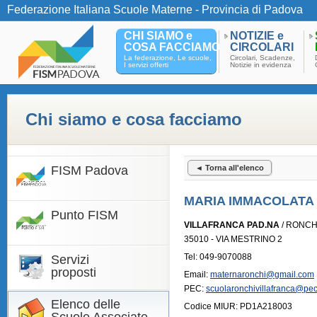
Federazione Italiana Scuole Materne - Provincia di Padova
CHI SIAMO e
NOTIZIE e
COSA FACCIAMO
CIRCOLARI
La federazione, Le scuole,
Circolari, Scadenze,
I servizi offerti
Notizie in evidenza
Chi siamo e cosa facciamo
FISM Padova
◄ Torna all'elenco
MARIA IMMACOLATA
Punto FISM
VILLAFRANCA PAD.NA
/ RONCH
35010 - VIA MESTRINO 2
Tel: 049-9070088
Servizi
proposti
Email:
maternaronchi@gmail.com
PEC:
scuolaronchivillafranca@pec
Elenco delle
Codice MIUR: PD1A218003