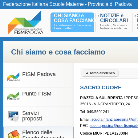
Federazione Italiana Scuole Materne - Provincia di Padova
CHI SIAMO e
NOTIZIE e
COSA FACCIAMO
CIRCOLARI
La federazione, Le scuole,
Circolari, Scadenze,
I servizi offerti
Notizie in evidenza
Chi siamo e cosa facciamo
FISM Padova
◄ Torna all'elenco
SACRO CUORE
Punto FISM
PIAZZOLA SUL BRENTA
/ PRESI
35016 - VIA GRANTORTO, 24
Tel: 049/5591241
Servizi
proposti
Email:
scuolainfanziapresina@gm
PEC:
scuolapresina@pec.fismpado
Elenco delle
Codice MIUR: PD1A12300N