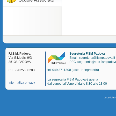
Scuole Associate
F.I.S.M. Padova
Segreteria FISM Padova
Via G.Medici 9/D
Email: segreteria@fismpadova.it
35138 PADOVA
PEC: segreteria@pec.fismpadova
tel: 049 8711300 (tasto 1: segreteria)
C.F. 92025630283
La segreteria FISM Padova è aperta
Informativa privacy
dal Lunedì al Venerdì dalle 8.30 alle 13.00
copyright