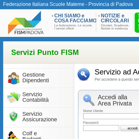
Federazione Italiana Scuole Materne - Provincia di Padova
CHI SIAMO e
NOTIZIE e
COSA FACCIAMO
CIRCOLARI
La federazione, Le scuole,
Circolari, Scadenze,
I servizi offerti
Notizie in evidenza
Servizi Punto FISM
Servizio ad A
Gestione
Dipendenti
Per accedere a questo servi
Servizio
Accedi alla
Contabilità
Area Privata
Nome Utente
Servizio
Assicurazione
Password
Colf e